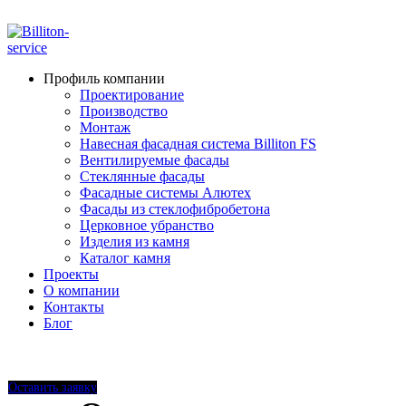
ADD ANYTHING HERE OR JUST REMOVE IT…
Профиль компании
Проектирование
Производство
Монтаж
Навесная фасадная система Billiton FS
Вентилируемые фасады
Стеклянные фасады
Фасадные системы Алютех
Фасады из стеклофибробетона
Церковное убранство
Изделия из камня
Каталог камня
Проекты
О компании
Контакты
Блог
+7 910 000-52-05
+7 910 000-52-08
Оставить заявку