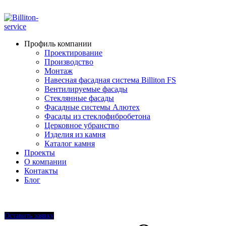
ADD ANYTHING HERE OR JUST REMOVE IT…
Профиль компании
Проектирование
Производство
Монтаж
Навесная фасадная система Billiton FS
Вентилируемые фасады
Стеклянные фасады
Фасадные системы Алютех
Фасады из стеклофибробетона
Церковное убранство
Изделия из камня
Каталог камня
Проекты
О компании
Контакты
Блог
+7 910 000-52-05
+7 910 000-52-08
Оставить заявку