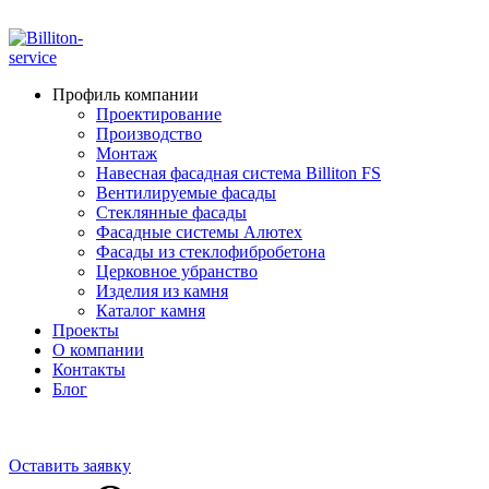
ADD ANYTHING HERE OR JUST REMOVE IT…
Профиль компании
Проектирование
Производство
Монтаж
Навесная фасадная система Billiton FS
Вентилируемые фасады
Стеклянные фасады
Фасадные системы Алютех
Фасады из стеклофибробетона
Церковное убранство
Изделия из камня
Каталог камня
Проекты
О компании
Контакты
Блог
+7 910 000-52-05
+7 910 000-52-08
Оставить заявку