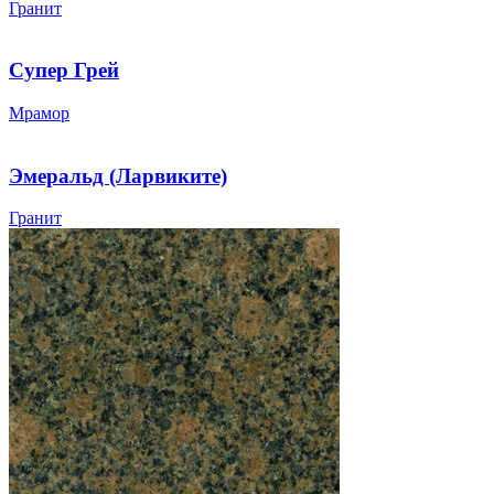
Гранит
Супер Грей
Мрамор
Эмеральд (Ларвиките)
Гранит