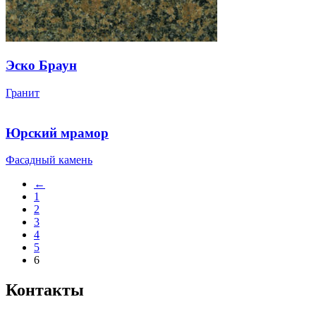
Эско Браун
Гранит
Юрский мрамор
Фасадный камень
←
1
2
3
4
5
6
Контакты