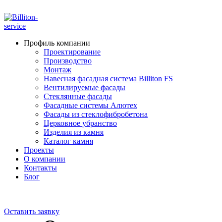
ADD ANYTHING HERE OR JUST REMOVE IT…
Профиль компании
Проектирование
Производство
Монтаж
Навесная фасадная система Billiton FS
Вентилируемые фасады
Стеклянные фасады
Фасадные системы Алютех
Фасады из стеклофибробетона
Церковное убранство
Изделия из камня
Каталог камня
Проекты
О компании
Контакты
Блог
+7 910 000-52-05
+7 910 000-52-08
Оставить заявку