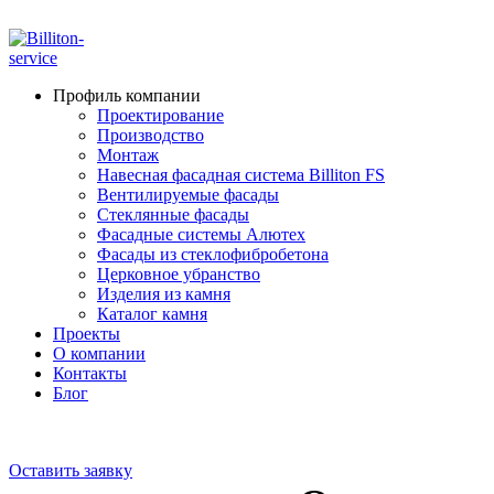
ADD ANYTHING HERE OR JUST REMOVE IT…
Профиль компании
Проектирование
Производство
Монтаж
Навесная фасадная система Billiton FS
Вентилируемые фасады
Стеклянные фасады
Фасадные системы Алютех
Фасады из стеклофибробетона
Церковное убранство
Изделия из камня
Каталог камня
Проекты
О компании
Контакты
Блог
+7 910 000-52-05
+7 910 000-52-08
Оставить заявку