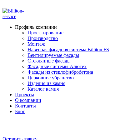
ADD ANYTHING HERE OR JUST REMOVE IT…
Профиль компании
Проектирование
Производство
Монтаж
Навесная фасадная система Billiton FS
Вентилируемые фасады
Стеклянные фасады
Фасадные системы Алютех
Фасады из стеклофибробетона
Церковное убранство
Изделия из камня
Каталог камня
Проекты
О компании
Контакты
Блог
+7 910 000-52-05
+7 910 000-52-08
Оставить заявку