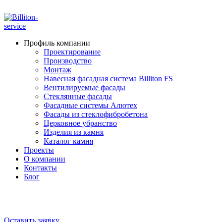
ADD ANYTHING HERE OR JUST REMOVE IT…
Профиль компании
Проектирование
Производство
Монтаж
Навесная фасадная система Billiton FS
Вентилируемые фасады
Стеклянные фасады
Фасадные системы Алютех
Фасады из стеклофибробетона
Церковное убранство
Изделия из камня
Каталог камня
Проекты
О компании
Контакты
Блог
+7 910 000-52-05
+7 910 000-52-08
Оставить заявку