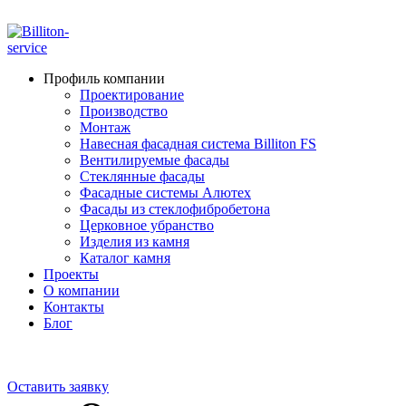
ADD ANYTHING HERE OR JUST REMOVE IT…
Профиль компании
Проектирование
Производство
Монтаж
Навесная фасадная система Billiton FS
Вентилируемые фасады
Стеклянные фасады
Фасадные системы Алютех
Фасады из стеклофибробетона
Церковное убранство
Изделия из камня
Каталог камня
Проекты
О компании
Контакты
Блог
+7 910 000-52-05
+7 910 000-52-08
Оставить заявку