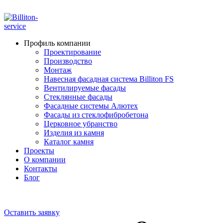
ADD ANYTHING HERE OR JUST REMOVE IT…
Профиль компании
Проектирование
Производство
Монтаж
Навесная фасадная система Billiton FS
Вентилируемые фасады
Стеклянные фасады
Фасадные системы Алютех
Фасады из стеклофибробетона
Церковное убранство
Изделия из камня
Каталог камня
Проекты
О компании
Контакты
Блог
+7 910 000-52-05
+7 910 000-52-08
Оставить заявку